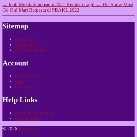
←
Ipoh Muzik Simposium 2021 Kembali Lagi!
→
The Show Must
Go On! Mari Berpesta di PBAKL 2022
Sitemap
About Us
Contact Us
Find Our Books
Account
My Account
Cart
Checkout
Help Links
Terms & Conditions
Privacy Policy
© 2026
Rabak-Lit