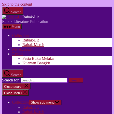
Skip to the content
Search
Rabak-Lit
Rabak Literature Publication
Menu
Collection
Rabak-Lit
Rabak Merch
My Account
Events
Pesta Buku Melaka
Kuantan Bangkit
Search
Search for:
Close search
Close Menu
Collection
Show sub menu
Rabak-Lit
Rabak Merch