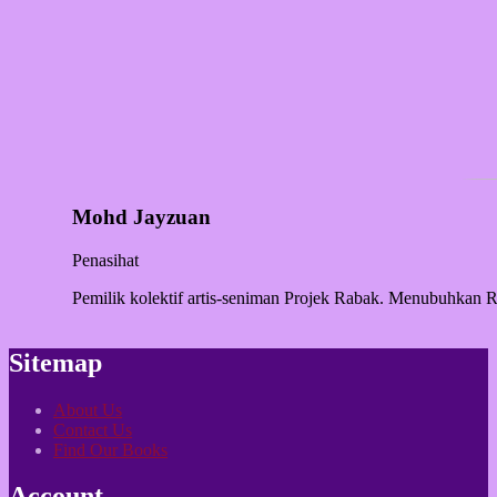
Mohd Jayzuan
Penasihat
Pemilik kolektif artis-seniman Projek Rabak. Menubuhkan R
Sitemap
About Us
Contact Us
Find Our Books
Account