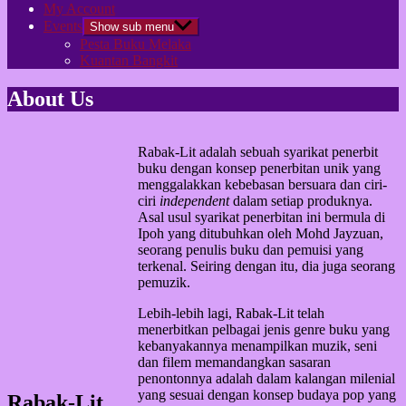
My Account
Events
Show sub menu
Pesta Buku Melaka
Kuantan Bangkit
About Us
Rabak-Lit adalah sebuah syarikat penerbit
buku dengan konsep penerbitan unik yang
menggalakkan kebebasan bersuara dan ciri-
ciri
independent
dalam setiap produknya.
Asal usul syarikat penerbitan ini bermula di
Ipoh yang ditubuhkan oleh Mohd Jayzuan,
seorang penulis buku dan pemuisi yang
terkenal. Seiring dengan itu, dia juga seorang
pemuzik.
Lebih-lebih lagi, Rabak-Lit telah
menerbitkan pelbagai jenis genre buku yang
kebanyakannya menampilkan muzik, seni
dan filem memandangkan sasaran
penontonnya adalah dalam kalangan milenial
yang sesuai dengan konsep budaya pop yang
Rabak-Lit