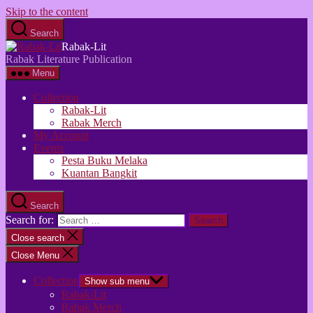
Skip to the content
Search
Rabak-Lit
Rabak Literature Publication
Menu
Collection
Rabak-Lit
Rabak Merch
My Account
Events
Pesta Buku Melaka
Kuantan Bangkit
Search
Search for:
Close search
Close Menu
Collection
Show sub menu
Rabak-Lit
Rabak Merch