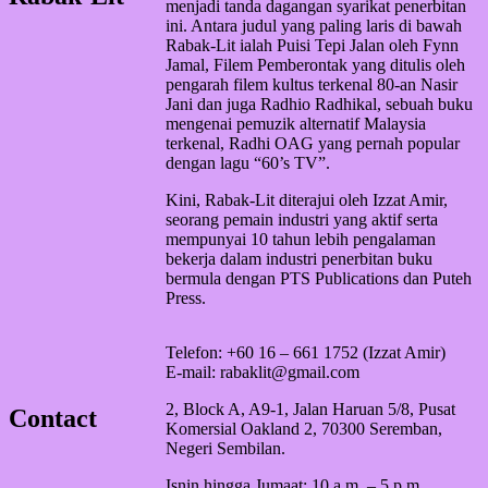
menjadi tanda dagangan syarikat penerbitan
ini. Antara judul yang paling laris di bawah
Rabak-Lit ialah Puisi Tepi Jalan oleh Fynn
Jamal, Filem Pemberontak yang ditulis oleh
pengarah filem kultus terkenal 80-an Nasir
Jani dan juga Radhio Radhikal, sebuah buku
mengenai pemuzik alternatif Malaysia
terkenal, Radhi OAG yang pernah popular
dengan lagu “60’s TV”.
Kini, Rabak-Lit diterajui oleh Izzat Amir,
seorang pemain industri yang aktif serta
mempunyai 10 tahun lebih pengalaman
bekerja dalam industri penerbitan buku
bermula dengan PTS Publications dan Puteh
Press.
Telefon: +60 16 – 661 1752 (Izzat Amir)
E-mail: rabaklit@gmail.com
2, Block A, A9-1, Jalan Haruan 5/8, Pusat
Contact
Komersial Oakland 2, 70300 Seremban,
Negeri Sembilan.
Isnin hingga Jumaat: 10 a.m. – 5 p.m.