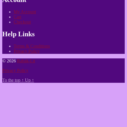
My Account
Cart
Checkout
Help Links
Terms & Conditions
Privacy Policy
© 2026
Rabak-Lit
Privacy Policy
To the top
↑
Up
↑