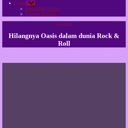
Events
Show
sub
Pesta Buku Melaka
menu
Kuantan Bangkit
Categories
Musician
Hilangnya Oasis dalam dunia Rock &
Roll