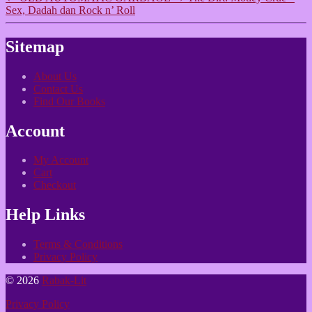
Sex, Dadah dan Rock n’ Roll
Sitemap
About Us
Contact Us
Find Our Books
Account
My Account
Cart
Checkout
Help Links
Terms & Conditions
Privacy Policy
© 2026
Rabak-Lit
Privacy Policy