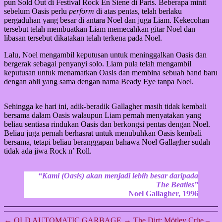
pun Sold Out di Festival Rock En Siene di Paris. Beberapa minit
sebelum Oasis perlu
perform
di atas pentas, telah berlaku
pergaduhan yang besar di antara Noel dan juga Liam. Kekecohan
tersebut telah membuatkan Liam memecahkan gitar Noel dan
libasan tersebut dikatakan telah terkena pada Noel.
Lalu, Noel mengambil keputusan untuk meninggalkan Oasis dan
bergerak sebagai penyanyi solo. Liam pula telah mengambil
keputusan untuk menamatkan Oasis dan membina sebuah band baru
dengan ahli yang sama dengan nama Beady Eye tanpa Noel.
Sehingga ke hari ini, adik-beradik Gallagher masih tidak kembali
bersama dalam Oasis walaupun Liam pernah menyatakan yang
beliau sentiasa rindukan Oasis dan berkongsi pentas dengan Noel.
Beliau juga pernah berhasrat untuk menubuhkan Oasis kembali
bersama, tetapi beliau beranggapan bahawa Noel Gallagher sudah
tidak ada jiwa Rock n’ Roll.
“Kami (Oasis) akan menjadi lebih besar daripada
The Beatles”
Noel Gallagher, 1996
←
OLD AUTOMATIC GARBAGE
→
The Dirt: Mötley Crüe –