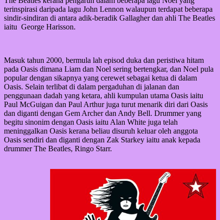
The Beatles kerana pengaruh dalam beberapa lagu Noel yang
terinspirasi daripada lagu John Lennon walaupun terdapat beberapa
sindir-sindiran di antara adik-beradik Gallagher dan ahli The Beatles
iaitu George Harisson.
Masuk tahun 2000, bermula lah episod duka dan peristiwa hitam
pada Oasis dimana Liam dan Noel sering bertengkar, dan Noel pula
popular dengan sikapnya yang cerewet sebagai ketua di dalam
Oasis. Selain terlibat di dalam pergaduhan di jalanan dan
penggunaan dadah yang ketara, ahli kumpulan utama Oasis iaitu
Paul McGuigan dan Paul Arthur juga turut menarik diri dari Oasis
dan diganti dengan Gem Archer dan Andy Bell. Drummer yang
begitu sinonim dengan Oasis iaitu Alan White juga telah
meninggalkan Oasis kerana beliau disuruh keluar oleh anggota
Oasis sendiri dan diganti dengan Zak Starkey iaitu anak kepada
drummer The Beatles, Ringo Starr.