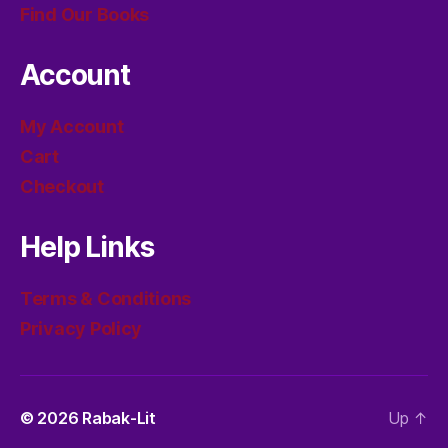
Find Our Books
Account
My Account
Cart
Checkout
Help Links
Terms & Conditions
Privacy Policy
© 2026
Rabak-Lit
Up
↑