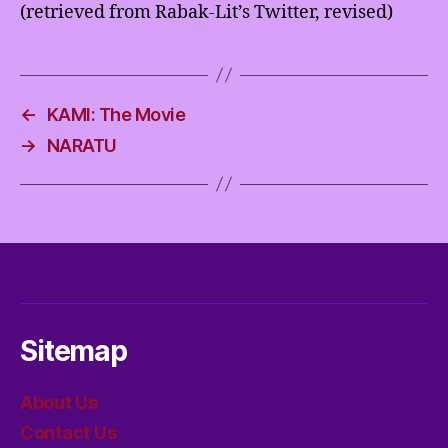
(retrieved from Rabak-Lit’s Twitter, revised)
←
KAMI: The Movie
→
NARATU
Sitemap
About Us
Contact Us