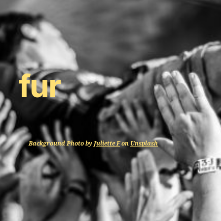
fur
Background Photo by
Juliette F
on
Unsplash