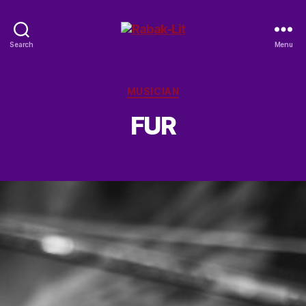
Rabak-
Search
Menu
Lit
Categories
MUSICIAN
FUR