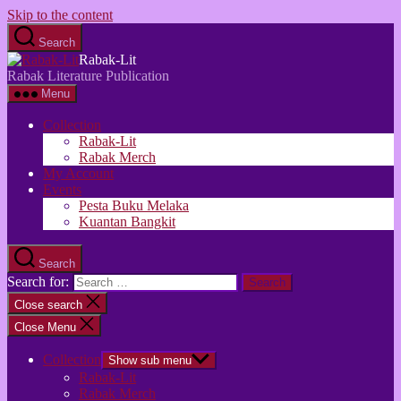
Skip to the content
Search
Rabak-Lit
Rabak Literature Publication
Menu
Collection
Rabak-Lit
Rabak Merch
My Account
Events
Pesta Buku Melaka
Kuantan Bangkit
Search
Search for:
Close search
Close Menu
Collection
Show sub menu
Rabak-Lit
Rabak Merch