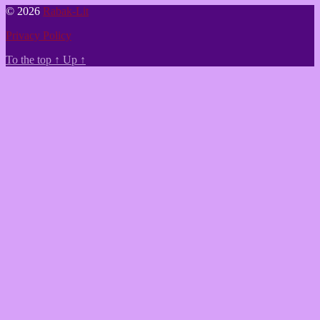
© 2026
Rabak-Lit
Privacy Policy
To the top
↑
Up
↑