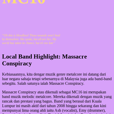
“Oh this is bloodless! These wounds won’t heal
by themselves. She spoke, but all are lies. My
world has taken its chance, but it’s too late”
Local Band Highlight: Massacre
Conspiracy
Kebiasaannya, kita dengar muzik genre metalcore ini datang dari
luar negara sahaja tetapi sebenarnya di Malaysia juga ada band-band
sebegitu. Salah satunya ialah Massacre Conspiracy.
Massacre Conspiracy atau dikenali sebagai MC16 ini merupakan
band muzik melodic metalcore. Mereka dikenali dengan muzik yang
rancak dan prestasi yang bagus. Band yang berasal dari Kuala
Lumpur ini masih aktif dari tahun 2008 hingga sekarang dan kini
mempunyai lima orang ahli iaitu Ash (vocalist), Emy (drummer),