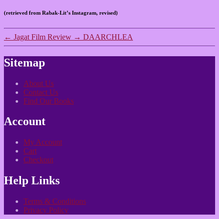
(retrieved from Rabak-Lit’s Instagram, revised)
←
Jagat Film Review
→
DAARCHLEA
Sitemap
About Us
Contact Us
Find Our Books
Account
My Account
Cart
Checkout
Help Links
Terms & Conditions
Privacy Policy