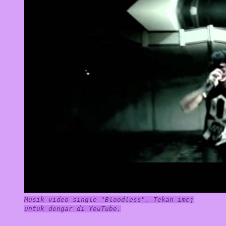
Musik video single "Bloodless". Tekan imej
untuk dengar di YouTube.