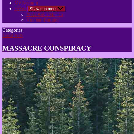
My Account
Events
Show sub menu
Pesta Buku Melaka
Kuantan Bangkit
Categories
Local Acts
MASSACRE CONSPIRACY