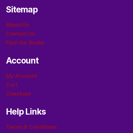
Sitemap
About Us
Contact Us
Find Our Books
Account
My Account
Cart
Checkout
Help Links
Terms & Conditions