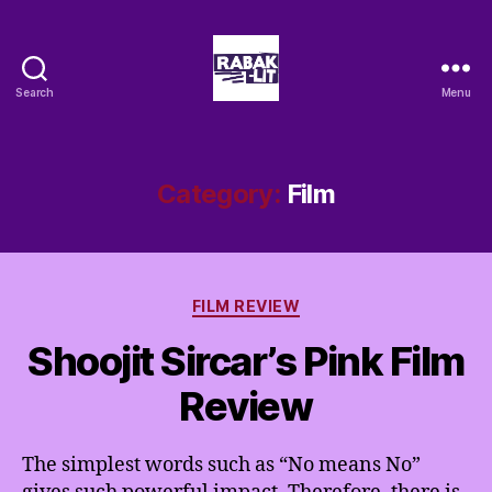
Search
Menu
Rabak-
Lit
Category:
Film
Categories
FILM REVIEW
Shoojit Sircar’s Pink Film
Review
The simplest words such as “No means No”