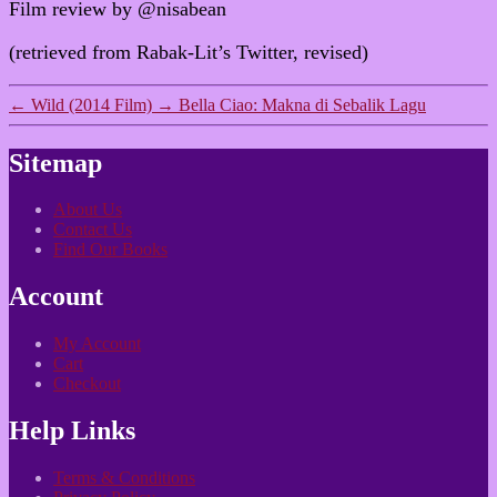
Film review by @nisabean
(retrieved from Rabak-Lit’s Twitter, revised)
←
Wild (2014 Film)
→
Bella Ciao: Makna di Sebalik Lagu
Sitemap
About Us
Contact Us
Find Our Books
Account
My Account
Cart
Checkout
Help Links
Terms & Conditions