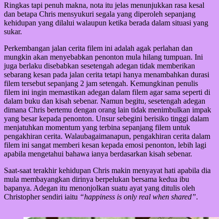
Ringkas tapi penuh makna, nota itu jelas menunjukkan rasa kesal
dan betapa Chris mensyukuri segala yang diperoleh sepanjang
kehidupan yang dilalui walaupun ketika berada dalam situasi yang
sukar.
Perkembangan jalan cerita filem ini adalah agak perlahan dan
mungkin akan menyebabkan penonton mula hilang tumpuan. Ini
juga berlaku disebabkan sesetengah adegan tidak memberikan
sebarang kesan pada jalan cerita tetapi hanya menambahkan durasi
filem tersebut sepanjang 2 jam setengah. Kemungkinan penulis
filem ini ingin memastikan adegan dalam filem agar sama seperti di
dalam buku dan kisah sebenar. Namun begitu, sesetengah adegan
dimana Chris bertemu dengan orang lain tidak menimbulkan impak
yang besar kepada penonton. Unsur sebegini berisiko tinggi dalam
menjatuhkan momentum yang terbina sepanjang filem untuk
pengakhiran cerita. Walaubagaimanapun, pengakhiran cerita dalam
filem ini sangat memberi kesan kepada emosi penonton, lebih lagi
apabila mengetahui bahawa ianya berdasarkan kisah sebenar.
Saat-saat terakhir kehidupan Chris makin menyayat hati apabila dia
mula membayangkan dirinya berpelukan bersama kedua ibu
bapanya. Adegan itu menonjolkan suatu ayat yang ditulis oleh
Christopher sendiri iaitu
“happiness is only real when shared”
.