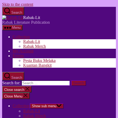
Skip to the content
Search
Rabak-Lit
Rabak Literature Publication
Menu
Collection
Rabak-Lit
Rabak Merch
My Account
Events
Pesta Buku Melaka
Kuantan Bangkit
Search
Search for:
Close search
Close Menu
Collection
Show sub menu
Rabak-Lit
Rabak Merch