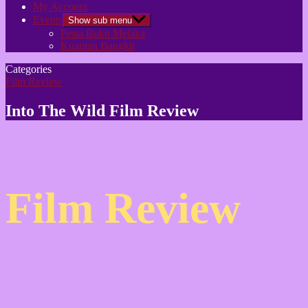
My Account
Events
Show sub menu
Pesta Buku Melaka
Kuantan Bangkit
Categories
Film Review
Into The Wild Film Review
Film Review
.